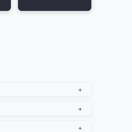
+
+
+