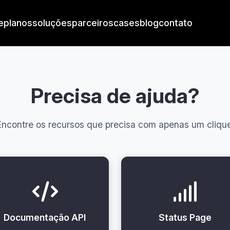
e
planos
soluções
parceiros
cases
blog
contato
Precisa de ajuda?
Encontre os recursos que precisa com apenas um clique
Documentação API
Status Page