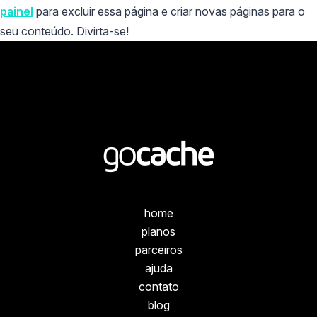
painel
para excluir essa página e criar novas páginas para o
seu conteúdo. Divirta-se!
home
planos
parceiros
ajuda
contato
blog