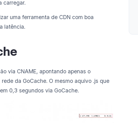
 carregar.
ilizar uma ferramenta de CDN com boa
a latência.
che
ação via CNAME, apontando apenas o
a a rede da GoCache. O mesmo aquivo .js que
 em 0,3 segundos via GoCache.
 GoCache CDN em 0,3 segundos.
para implementação?