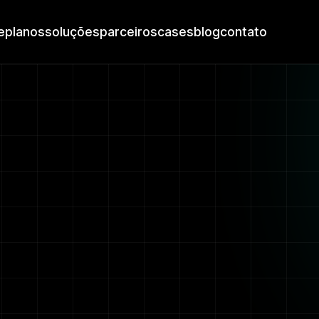
e
planos
soluções
parceiros
cases
blog
contato