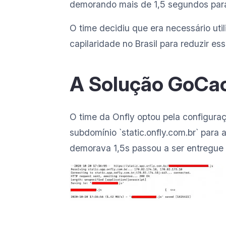
demorando mais de 1,5 segundos para
O time decidiu que era necessário ut
capilaridade no Brasil para reduzir ess
A Solução GoCa
O time da Onfly optou pela configur
subdomínio `static.onfly.com.br` par
demorava 1,5s passou a ser entregue
Arquivo .js da Onfly sendo entregue via
Qual foi o esforço técnico 