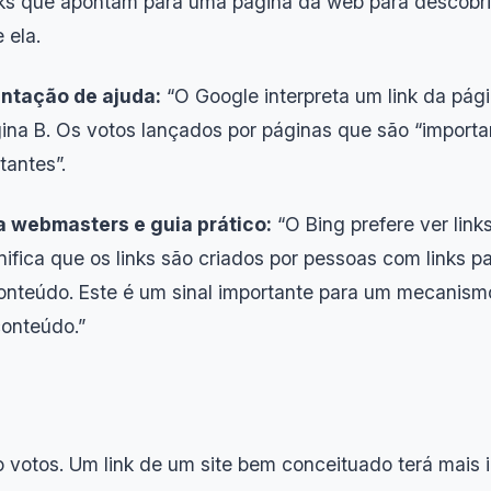
s que apontam para uma página da web para descobrir
 ela.
ntação de ajuda:
“O Google interpreta um link da pág
na B. Os votos lançados por páginas que são “importa
tantes”.
a webmasters e guia prático:
“O Bing prefere ver link
ifica que os links são criados por pessoas com links p
onteúdo. Este é um sinal importante para um mecanism
conteúdo.”
votos. Um link de um site bem conceituado terá mais 