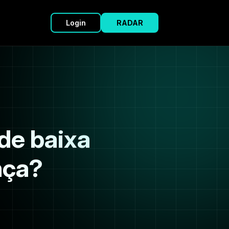
Login
RADAR
de baixa
nça?