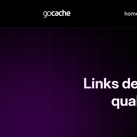
hom
Links d
qua