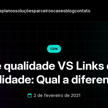
e
planos
soluções
parceiros
cases
blog
contato
CDN
e qualidade VS Links 
lidade: Qual a difere
2 de fevereiro de 2021