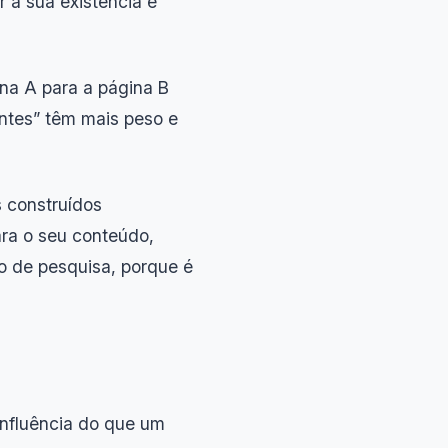
 a sua existência e
ina A para a página B
ntes” têm mais peso e
s construídos
ara o seu conteúdo,
o de pesquisa, porque é
influência do que um