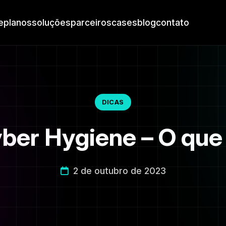
e
planos
soluções
parceiros
cases
blog
contato
DICAS
ber Hygiene – O que
2 de outubro de 2023