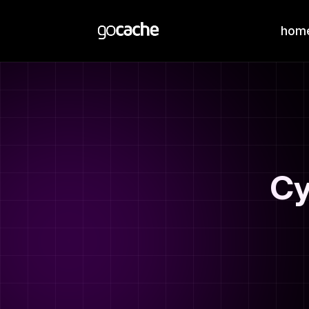
hom
Cy