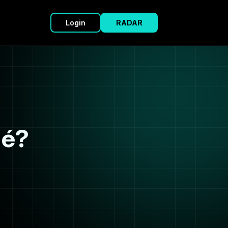
Login
RADAR
 é?