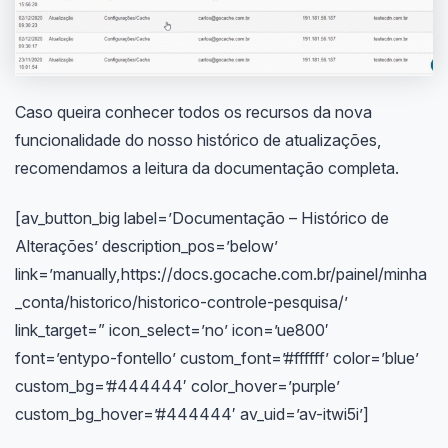
Caso queira conhecer todos os recursos da nova
funcionalidade do nosso histórico de atualizações,
recomendamos a leitura da documentação completa.
[av_button_big label=’Documentação – Histórico de
Alterações’ description_pos=’below’
link=’manually,https://docs.gocache.com.br/painel/minha
_conta/historico/historico-controle-pesquisa/’
link_target=” icon_select=’no’ icon=’ue800′
font=’entypo-fontello’ custom_font=’#ffffff’ color=’blue’
custom_bg=’#444444′ color_hover=’purple’
custom_bg_hover=’#444444′ av_uid=’av-itwi5i’]