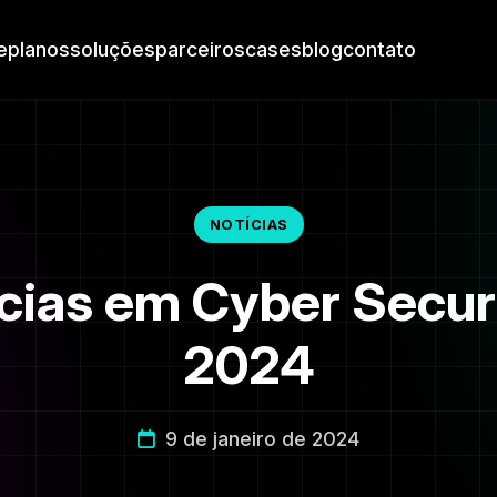
e
planos
soluções
parceiros
cases
blog
contato
NOTÍCIAS
cias em Cyber Securi
2024
9 de janeiro de 2024