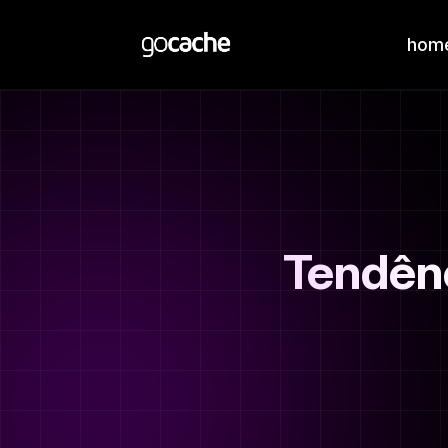
hom
Tendên