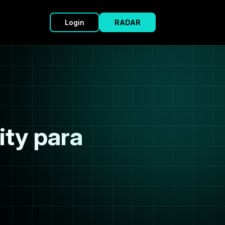
Login
RADAR
ty para