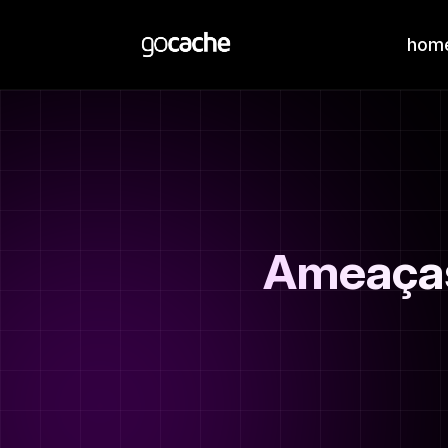
hom
Ameaças