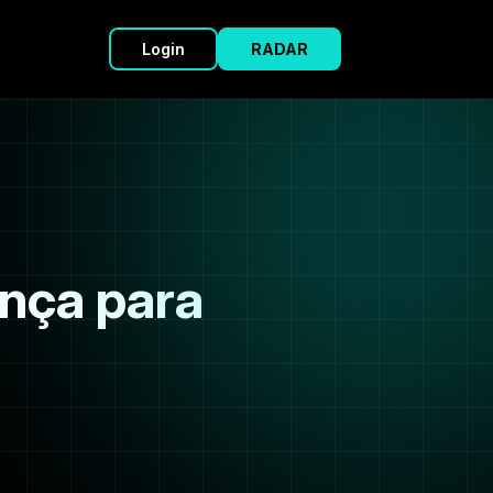
Login
RADAR
nça para