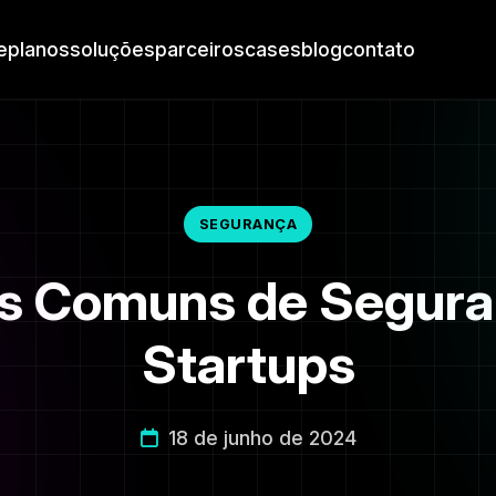
e
planos
soluções
parceiros
cases
blog
contato
SEGURANÇA
 Comuns de Segura
Startups
18 de junho de 2024