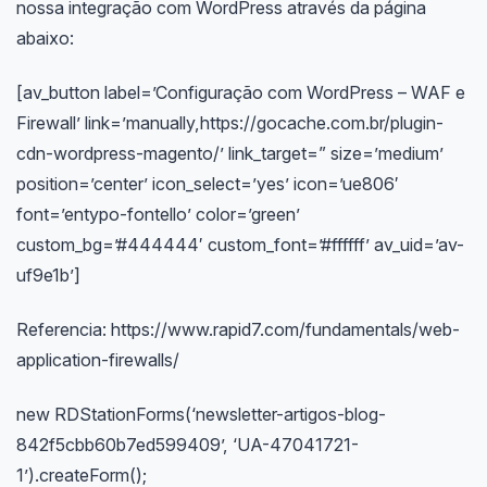
nossa integração com WordPress através da página
abaixo:
[av_button label=’Configuração com WordPress – WAF e
Firewall’ link=’manually,https://gocache.com.br/plugin-
cdn-wordpress-magento/’ link_target=” size=’medium’
position=’center’ icon_select=’yes’ icon=’ue806′
font=’entypo-fontello’ color=’green’
custom_bg=’#444444′ custom_font=’#ffffff’ av_uid=’av-
uf9e1b’]
Referencia: https://www.rapid7.com/fundamentals/web-
application-firewalls/
new RDStationForms(‘newsletter-artigos-blog-
842f5cbb60b7ed599409’, ‘UA-47041721-
1’).createForm();