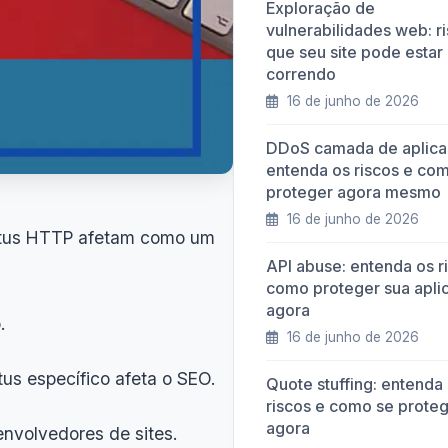
Exploração de
vulnerabilidades web: r
que seu site pode estar
correndo
16 de junho de 2026
DDoS camada de aplica
entenda os riscos e co
proteger agora mesmo
16 de junho de 2026
tatus HTTP afetam como um
API abuse: entenda os r
como proteger sua apli
agora
.
16 de junho de 2026
us específico afeta o SEO.
Quote stuffing: entenda
riscos e como se prote
agora
envolvedores de sites.