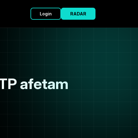
Login
RADAR
TTP afetam