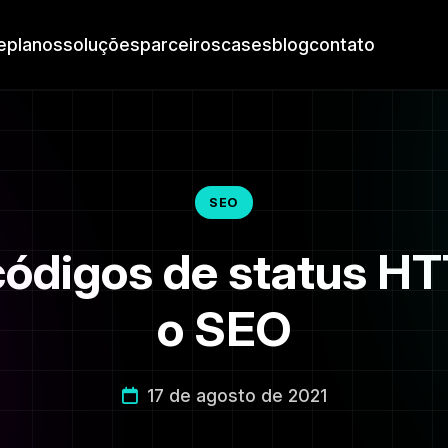
e
planos
soluções
parceiros
cases
blog
contato
SEO
ódigos de status H
o SEO
17 de agosto de 2021