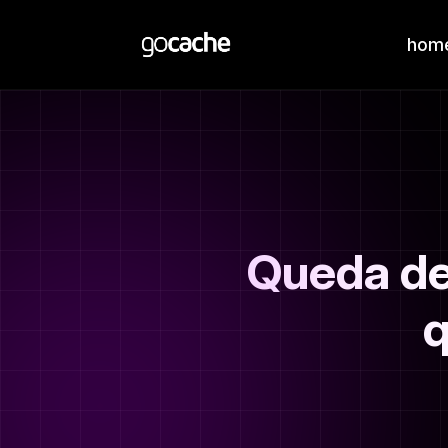
hom
Queda de
q