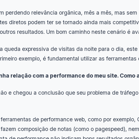
em perdendo relevância orgânica, mês a mês, mas sem 
es diretos podem ter se tornado ainda mais competitiv
utros resultados. Um bom caminho neste cenário é avali
ma queda expressiva de visitas da noite para o dia, e
imeiro exemplo, é fundamental utilizar as ferramentas 
enha relação com a performance do meu site. Como
ção e chegou a conclusão que seu problema de tráfego
em ferramentas de performance web, como por exemplo, G
fazem composição de notas (como o pagespeed), nem s
enta de performance não indicam bons resultados orgân