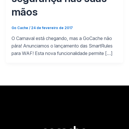
mãos
Go Cache
/
24 de fevereiro de 2017
O Carnaval está chegando, mas a GoCache não
pára! Anunciamos o lançamento das SmartRules
para WAF! Esta nova funcionalidade permite […]