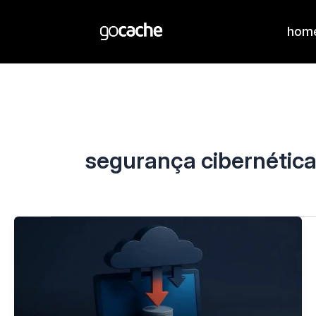
hom
segurança cibernétic