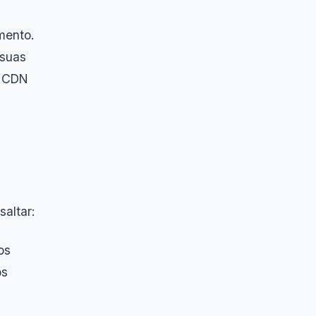
mento.
 suas
a CDN
m
altar:
os
os