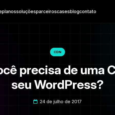
e
planos
soluções
parceiros
cases
blog
contato
CDN
ocê precisa de uma 
seu WordPress?
24 de julho de 2017