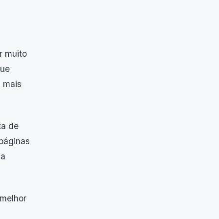
r muito
que
m mais
xa de
 páginas
ca
 melhor