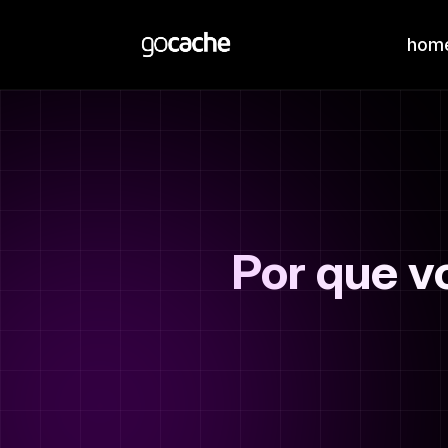
hom
Por que v