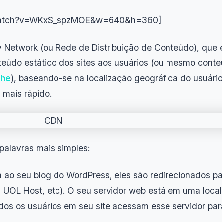
m/watch?v=WKxS_spzMOE&w=640&h=360]
y Network (ou Rede de Distribuição de Conteúdo), que
teúdo estático dos sites aos usuários (ou mesmo cont
che
), baseando-se na localização geográfica do usuári
 mais rápido.
palavras mais simples:
ao seu blog do WordPress, eles são redirecionados pa
 UOL Host, etc). O seu servidor web está em uma loca
odos os usuários em seu site acessam esse servidor par