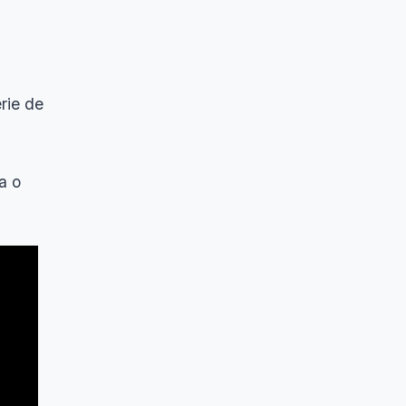
rie de
a o