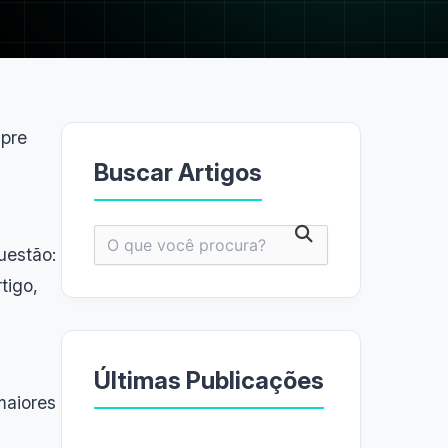
mpre
Buscar Artigos
Pesquisar
uestão:
por:
tigo,
Últimas Publicações
 maiores