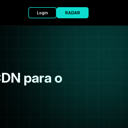
Login
RADAR
CDN para o