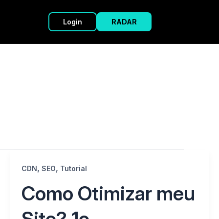
Login
RADAR
,
,
CDN
SEO
Tutorial
Como Otimizar meu
Site? 1o.