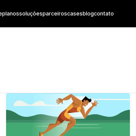
e
planos
soluções
parceiros
cases
blog
contato