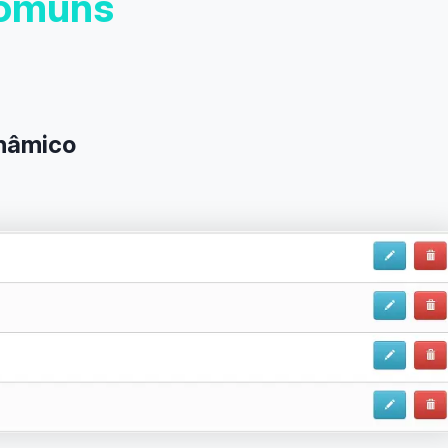
comuns
inâmico