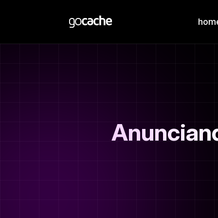
hom
Anunciand