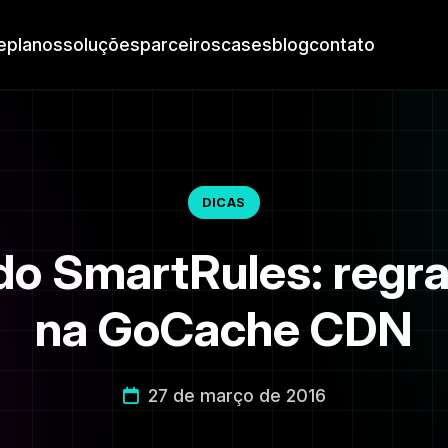
e
planos
soluções
parceiros
cases
blog
contato
DICAS
o SmartRules: regras
na GoCache CDN
27 de março de 2016