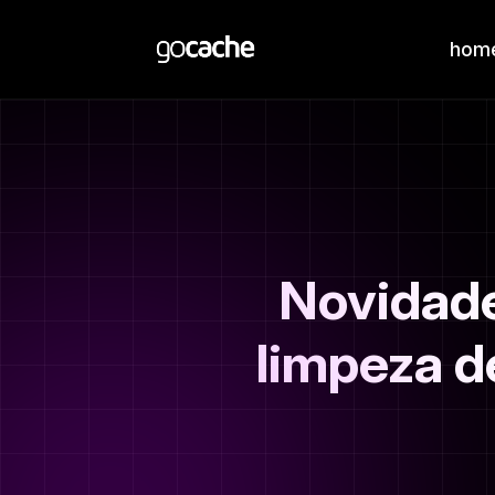
hom
Novidade
limpeza d