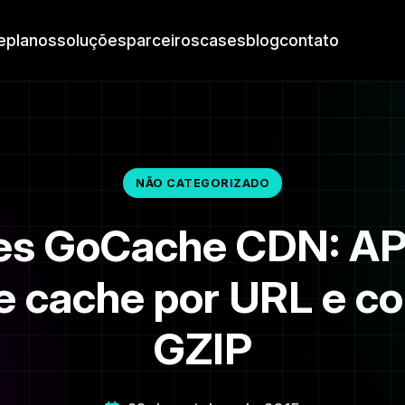
e
planos
soluções
parceiros
cases
blog
contato
NÃO CATEGORIZADO
s GoCache CDN: API
e cache por URL e 
GZIP