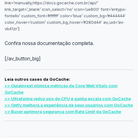
link=’manually,https://docs.gocache.com.br/api/’
link_target=’_blank’ icon_select=’no’ icon=’ue800′ font=’entypo-
fontello’ custom_font=’#ffffff’ color=’blue’ custom_bg=’#444444′
color_hover=’custom’ custom_bg_hover=’#280d44′ av_uid=’av-
vb41zr’]
Confira nossa documentação completa.
[/av_button_big]
Leia outros cases da GoCache:
>> GuiaInvest otimiza métricas de Core Web Vitals com
GoCache
>> Ultrafarma reduz uso de CPU e ganha escala com GoCache
>> Onfly melhora a experiência de seus usuários com GoCache
>> Buser aprimora segurança com Rate Limit da GoCache