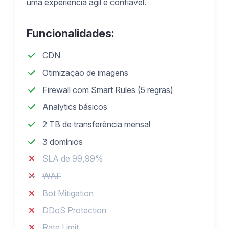
uma experiência ágil e confiável.
Funcionalidades:
CDN
Otimização de imagens
Firewall com Smart Rules (5 regras)
Analytics básicos
2 TB de transferência mensal
3 domínios
SLA de 99,99%
WAF
Bot Mitigation
DDoS Protection
Rate Limit