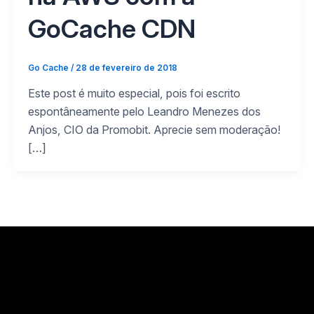
GoCache CDN
Go Cache
/
28 de fevereiro de 2018
Este post é muito especial, pois foi escrito
espontâneamente pelo Leandro Menezes dos
Anjos, CIO da Promobit. Aprecie sem moderação!
[…]