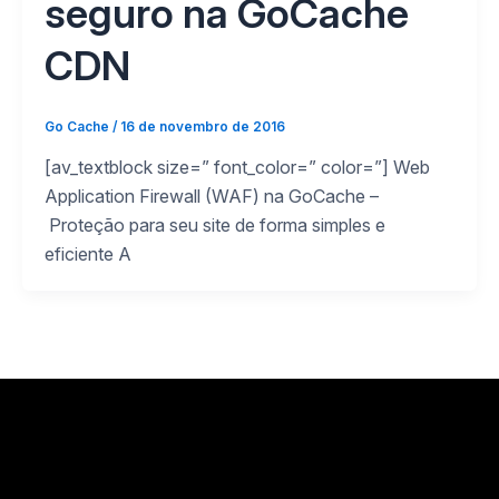
seguro na GoCache
CDN
Go Cache
/
16 de novembro de 2016
[av_textblock size=” font_color=” color=”] Web
Application Firewall (WAF) na GoCache –
Proteção para seu site de forma simples e
eficiente A