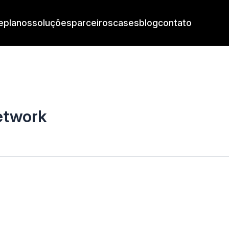
e
planos
soluções
parceiros
cases
blog
contato
network